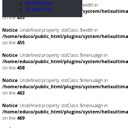
DESAFÍO 14
Notice
: Undefined property: stdClass::$width in
DESAFÍO 15
/home/educo/public_html/plugins/system/helixultima
on line
455
Notice
: Undefined property: stdClass::$width in
/home/educo/public_html/plugins/system/helixultima
on line
455
Notice
: Undefined property: stdClass::$menualign in
/home/educo/public_html/plugins/system/helixultima
on line
458
Notice
: Undefined property: stdClass::$menualign in
/home/educo/public_html/plugins/system/helixultima
on line
463
Notice
: Undefined property: stdClass::$menualign in
/home/educo/public_html/plugins/system/helixultima
on line
469