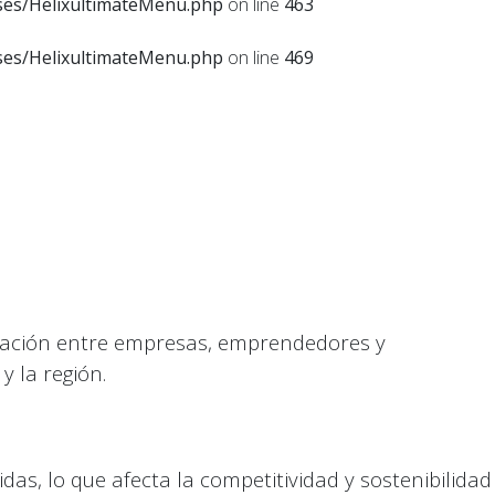
sses/HelixultimateMenu.php
on line
463
sses/HelixultimateMenu.php
on line
469
oración entre empresas, emprendedores y
 la región.
das, lo que afecta la competitividad y sostenibilidad