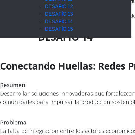
Notice
: Undefined property: stdClass::$menualign in
/home/edu
DESAFÍO 12
DESAFÍO 13
Notice
: Undefined property: stdClass::$menualign in
/home/edu
DESAFÍO 14
Home
DESAFÍOS
DESAFÍO 14
DESAFÍO 15
DESAFÍO 14
Conectando Huellas: Redes P
Resumen
Desarrollar soluciones innovadoras que fortalezca
comunidades para impulsar la producción sostenible
Problema
La falta de integración entre los actores económicos 